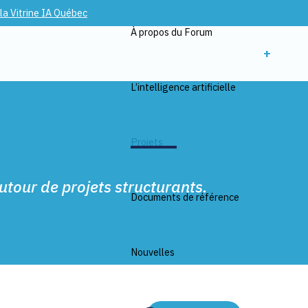
 la Vitrine IA Québec
À propos du Forum
+
L’intelligence artificielle
+
Projets
+
utour de projets structurants.
Documents de référence
Nouvelles